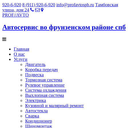
920-6-920
8 (911) 920-6-920
info@profavtospb.ru
Тамбовская
улица, дом 24
PROF
//
AVTO
Автосервис во фрунзенском районе спб
Главная
О нас
Услуги
Двигатель
Коробка передач
Подвеска
Тормозная система
Рулевое управление
Система охлаждения
Выхлопная система
Электрика
Кузовной и малярный ремонт
Автостекла
Сварка
Кондиционер
Шиномонтаж