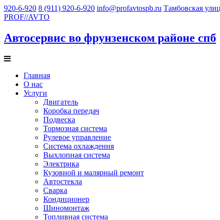
920-6-920
8 (911) 920-6-920
info@profavtospb.ru
Тамбовская улиц
PROF
//
AVTO
Автосервис во фрунзенском районе спб
Главная
О нас
Услуги
Двигатель
Коробка передач
Подвеска
Тормозная система
Рулевое управление
Система охлаждения
Выхлопная система
Электрика
Кузовной и малярный ремонт
Автостекла
Сварка
Кондиционер
Шиномонтаж
Топливная система