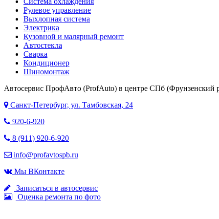
Система охлаждения
Рулевое управление
Выхлопная система
Электрика
Кузовной и малярный ремонт
Автостекла
Сварка
Кондиционер
Шиномонтаж
Автосервис ПрофАвто (ProfAuto) в центре СПб (Фрунзенский р
Санкт-Петербург, ул. Тамбовская, 24
920-6-920
8 (911) 920-6-920
info@profavtospb.ru
Мы ВКонтакте
Записаться в автосервис
Оценка ремонта по фото