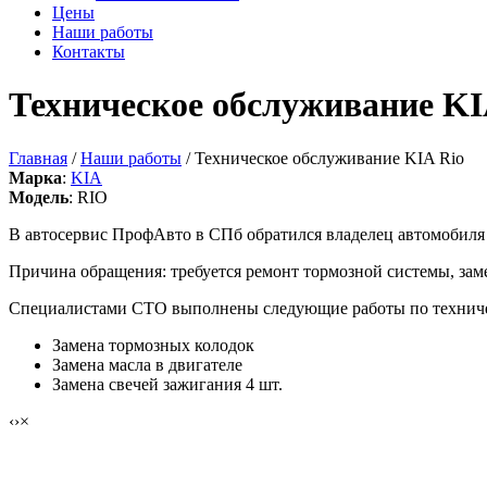
Цены
Наши работы
Контакты
Техническое обслуживание KI
Главная
/
Наши работы
/ Техническое обслуживание KIA Rio
Марка
:
KIA
Модель
: RIO
В автосервис ПрофАвто в СПб обратился владелец автомобиля
Причина обращения: требуется ремонт тормозной системы, заме
Специалистами СТО выполнены следующие работы по технич
Замена тормозных колодок
Замена масла в двигателе
Замена свечей зажигания 4 шт.
‹
›
×
Техническое обслуживание KIA Rio