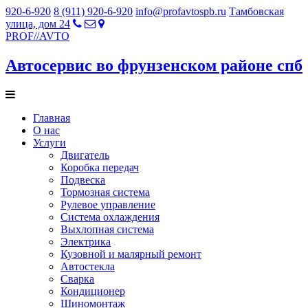
920-6-920
8 (911) 920-6-920
info@profavtospb.ru
Тамбовская
улица, дом 24
PROF
//
AVTO
Автосервис во фрунзенском районе спб
Главная
О нас
Услуги
Двигатель
Коробка передач
Подвеска
Тормозная система
Рулевое управление
Система охлаждения
Выхлопная система
Электрика
Кузовной и малярный ремонт
Автостекла
Сварка
Кондиционер
Шиномонтаж