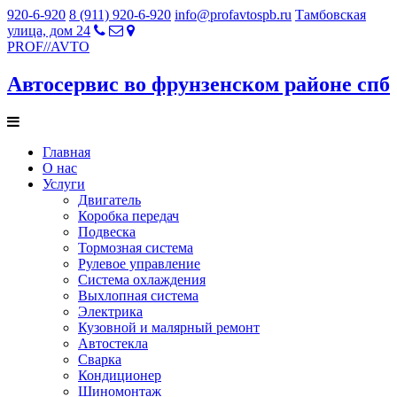
920-6-920
8 (911) 920-6-920
info@profavtospb.ru
Тамбовская
улица, дом 24
PROF
//
AVTO
Автосервис во фрунзенском районе спб
Главная
О нас
Услуги
Двигатель
Коробка передач
Подвеска
Тормозная система
Рулевое управление
Система охлаждения
Выхлопная система
Электрика
Кузовной и малярный ремонт
Автостекла
Сварка
Кондиционер
Шиномонтаж