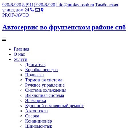
920-6-920
8 (911) 920-6-920
info@profavtospb.ru
Тамбовская
улица, дом 24
PROF
//
AVTO
Автосервис во фрунзенском районе спб
Главная
О нас
Услуги
Двигатель
Коробка передач
Подвеска
Тормозная система
Рулевое управление
Система охлаждения
Выхлопная система
Электрика
Кузовной и малярный ремонт
Автостекла
Сварка
Кондиционер
Шиномонтаж