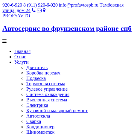
920-6-920
8 (911) 920-6-920
info@profavtospb.ru
Тамбовская
улица, дом 24
PROF
//
AVTO
Автосервис во фрунзенском районе спб
Главная
О нас
Услуги
Двигатель
Коробка передач
Подвеска
Тормозная система
Рулевое управление
Система охлаждения
Выхлопная система
Электрика
Кузовной и малярный ремонт
Автостекла
Сварка
Кондиционер
Шиномонтаж