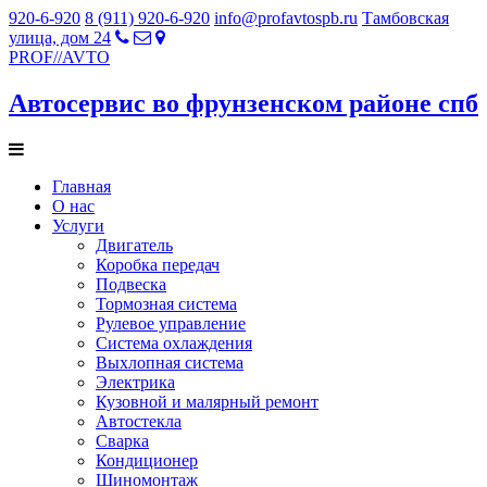
920-6-920
8 (911) 920-6-920
info@profavtospb.ru
Тамбовская
улица, дом 24
PROF
//
AVTO
Автосервис во фрунзенском районе спб
Главная
О нас
Услуги
Двигатель
Коробка передач
Подвеска
Тормозная система
Рулевое управление
Система охлаждения
Выхлопная система
Электрика
Кузовной и малярный ремонт
Автостекла
Сварка
Кондиционер
Шиномонтаж