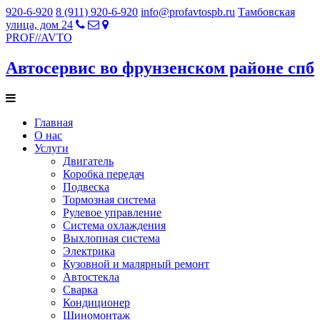
920-6-920
8 (911) 920-6-920
info@profavtospb.ru
Тамбовская
улица, дом 24
PROF
//
AVTO
Автосервис во фрунзенском районе спб
Главная
О нас
Услуги
Двигатель
Коробка передач
Подвеска
Тормозная система
Рулевое управление
Система охлаждения
Выхлопная система
Электрика
Кузовной и малярный ремонт
Автостекла
Сварка
Кондиционер
Шиномонтаж