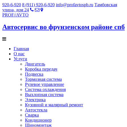
920-6-920
8 (911) 920-6-920
info@profavtospb.ru
Тамбовская
улица, дом 24
PROF
//
AVTO
Автосервис во фрунзенском районе спб
Главная
О нас
Услуги
Двигатель
Коробка передач
Подвеска
Тормозная система
Рулевое управление
Система охлаждения
Выхлопная система
Электрика
Кузовной и малярный ремонт
Автостекла
Сварка
Кондиционер
Шиномонтаж