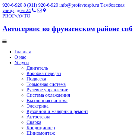
920-6-920
8 (911) 920-6-920
info@profavtospb.ru
Тамбовская
улица, дом 24
PROF
//
AVTO
Автосервис во фрунзенском районе спб
Главная
О нас
Услуги
Двигатель
Коробка передач
Подвеска
Тормозная система
Рулевое управление
Система охлаждения
Выхлопная система
Электрика
Кузовной и малярный ремонт
Автостекла
Сварка
Кондиционер
Шиномонтаж