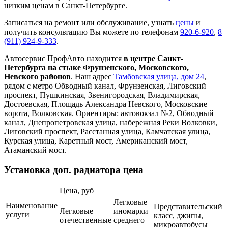
низким ценам в Санкт-Петербурге.
Записаться на ремонт или обслуживание, узнать
цены
и
получить консультацию Вы можете по телефонам
920-6-920
,
8
(911) 924-9-333
.
Автосервис ПрофАвто находится
в центре Санкт-
Петербурга на стыке Фрунзенского, Московского,
Невского районов
. Наш адрес
Тамбовская улица, дом 24
,
рядом с метро Обводный канал, Фрунзенская, Лиговский
проспект, Пушкинская, Звенигородская, Владимирская,
Достоевская, Площадь Александра Невского, Московские
ворота, Волковская. Ориентиры: автовокзал №2, Обводный
канал, Днепропетровская улица, набережная Реки Волковки,
Лиговский проспект, Расстанная улица, Камчатская улица,
Курская улица, Каретный мост, Американский мост,
Атаманский мост.
Установка доп. радиатора цена
Цена, руб
Легковые
Наименование
Представительский
Легковые
иномарки
услуги
класс, джипы,
отечественные
среднего
микроавтобусы