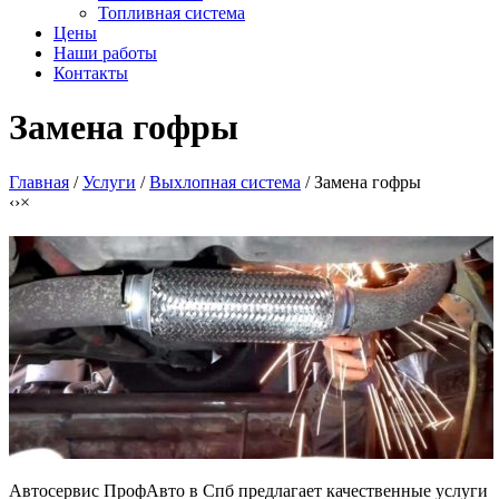
Топливная система
Цены
Наши работы
Контакты
Замена гофры
Главная
/
Услуги
/
Выхлопная система
/ Замена гофры
‹
›
×
Автосервис ПрофАвто в Спб предлагает качественные услуги