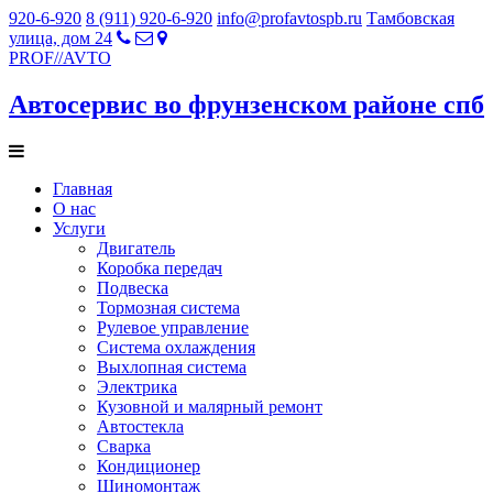
920-6-920
8 (911) 920-6-920
info@profavtospb.ru
Тамбовская
улица, дом 24
PROF
//
AVTO
Автосервис во фрунзенском районе спб
Главная
О нас
Услуги
Двигатель
Коробка передач
Подвеска
Тормозная система
Рулевое управление
Система охлаждения
Выхлопная система
Электрика
Кузовной и малярный ремонт
Автостекла
Сварка
Кондиционер
Шиномонтаж