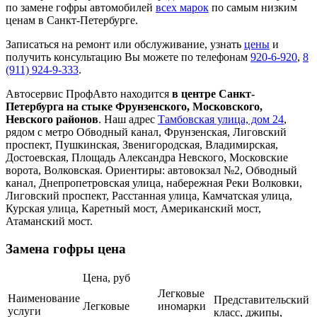
по замене гофры автомобилей
всех марок
по самым низким
ценам в Санкт-Петербурге.
Записаться на ремонт или обслуживание, узнать
цены
и
получить консультацию Вы можете по телефонам
920-6-920
,
8
(911) 924-9-333
.
Автосервис ПрофАвто находится
в центре Санкт-
Петербурга на стыке Фрунзенского, Московского,
Невского районов
. Наш адрес
Тамбовская улица, дом 24
,
рядом с метро Обводный канал, Фрунзенская, Лиговский
проспект, Пушкинская, Звенигородская, Владимирская,
Достоевская, Площадь Александра Невского, Московские
ворота, Волковская. Ориентиры: автовокзал №2, Обводный
канал, Днепропетровская улица, набережная Реки Волковки,
Лиговский проспект, Расстанная улица, Камчатская улица,
Курская улица, Каретный мост, Американский мост,
Атаманский мост.
Замена гофры цена
Цена, руб
Легковые
Наименование
Представительский
Легковые
иномарки
услуги
класс, джипы,