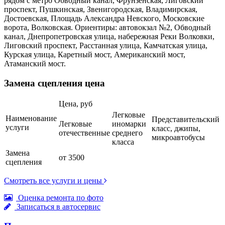
рядом с метро Обводный канал, Фрунзенская, Лиговский
проспект, Пушкинская, Звенигородская, Владимирская,
Достоевская, Площадь Александра Невского, Московские
ворота, Волковская. Ориентиры: автовокзал №2, Обводный
канал, Днепропетровская улица, набережная Реки Волковки,
Лиговский проспект, Расстанная улица, Камчатская улица,
Курская улица, Каретный мост, Американский мост,
Атаманский мост.
Замена сцепления цена
Цена, руб
Легковые
Наименование
Представительский
Легковые
иномарки
услуги
класс, джипы,
отечественные
среднего
микроавтобусы
класса
Замена
от 3500
сцепления
Смотреть все услуги и цены
Оценка ремонта по фото
Записаться в автосервис