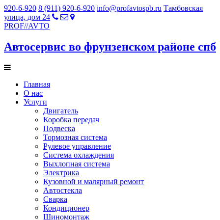
920-6-920
8 (911) 920-6-920
info@profavtospb.ru
Тамбовская
улица, дом 24
PROF
//
AVTO
Автосервис во фрунзенском районе спб
Главная
О нас
Услуги
Двигатель
Коробка передач
Подвеска
Тормозная система
Рулевое управление
Система охлаждения
Выхлопная система
Электрика
Кузовной и малярный ремонт
Автостекла
Сварка
Кондиционер
Шиномонтаж