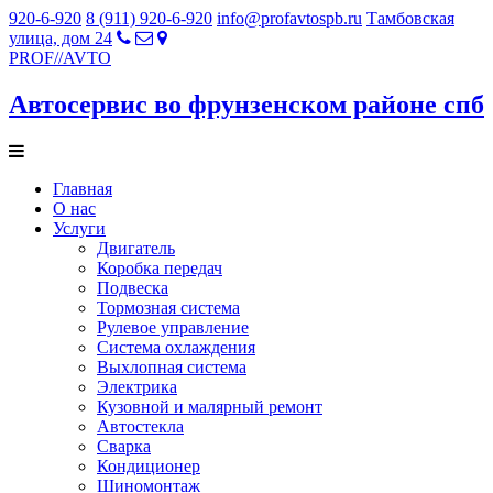
920-6-920
8 (911) 920-6-920
info@profavtospb.ru
Тамбовская
улица, дом 24
PROF
//
AVTO
Автосервис во фрунзенском районе спб
Главная
О нас
Услуги
Двигатель
Коробка передач
Подвеска
Тормозная система
Рулевое управление
Система охлаждения
Выхлопная система
Электрика
Кузовной и малярный ремонт
Автостекла
Сварка
Кондиционер
Шиномонтаж