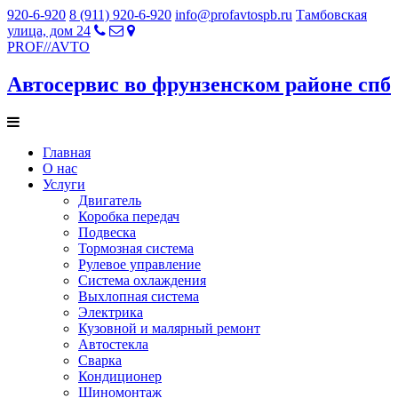
920-6-920
8 (911) 920-6-920
info@profavtospb.ru
Тамбовская
улица, дом 24
PROF
//
AVTO
Автосервис во фрунзенском районе спб
Главная
О нас
Услуги
Двигатель
Коробка передач
Подвеска
Тормозная система
Рулевое управление
Система охлаждения
Выхлопная система
Электрика
Кузовной и малярный ремонт
Автостекла
Сварка
Кондиционер
Шиномонтаж