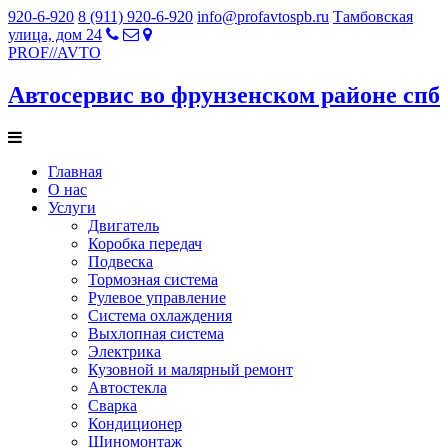
920-6-920
8 (911) 920-6-920
info@profavtospb.ru
Тамбовская
улица, дом 24
PROF
//
AVTO
Автосервис во фрунзенском районе спб
Главная
О нас
Услуги
Двигатель
Коробка передач
Подвеска
Тормозная система
Рулевое управление
Система охлаждения
Выхлопная система
Электрика
Кузовной и малярный ремонт
Автостекла
Сварка
Кондиционер
Шиномонтаж