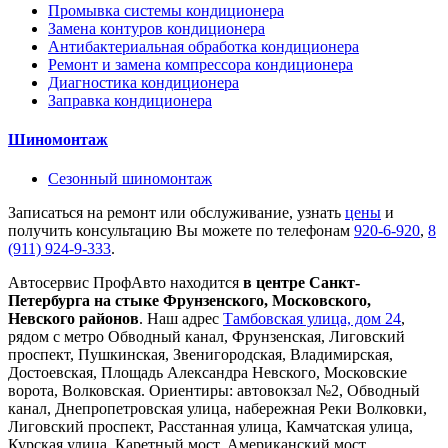
Промывка системы кондиционера
Замена контуров кондиционера
Антибактериальная обработка кондиционера
Ремонт и замена компрессора кондиционера
Диагностика кондиционера
Заправка кондиционера
Шиномонтаж
Сезонный шиномонтаж
Записаться на ремонт или обслуживание, узнать
цены
и
получить консультацию Вы можете по телефонам
920-6-920
,
8
(911) 924-9-333
.
Автосервис ПрофАвто находится
в центре Санкт-
Петербурга на стыке Фрунзенского, Московского,
Невского районов
. Наш адрес
Тамбовская улица, дом 24
,
рядом с метро Обводный канал, Фрунзенская, Лиговский
проспект, Пушкинская, Звенигородская, Владимирская,
Достоевская, Площадь Александра Невского, Московские
ворота, Волковская. Ориентиры: автовокзал №2, Обводный
канал, Днепропетровская улица, набережная Реки Волковки,
Лиговский проспект, Расстанная улица, Камчатская улица,
Курская улица, Каретный мост, Американский мост,