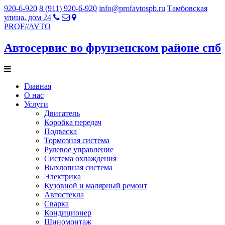
920-6-920
8 (911) 920-6-920
info@profavtospb.ru
Тамбовская
улица, дом 24
PROF
//
AVTO
Автосервис во фрунзенском районе спб
Главная
О нас
Услуги
Двигатель
Коробка передач
Подвеска
Тормозная система
Рулевое управление
Система охлаждения
Выхлопная система
Электрика
Кузовной и малярный ремонт
Автостекла
Сварка
Кондиционер
Шиномонтаж