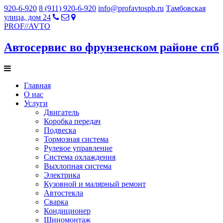
920-6-920
8 (911) 920-6-920
info@profavtospb.ru
Тамбовская
улица, дом 24
PROF
//
AVTO
Автосервис во фрунзенском районе спб
Главная
О нас
Услуги
Двигатель
Коробка передач
Подвеска
Тормозная система
Рулевое управление
Система охлаждения
Выхлопная система
Электрика
Кузовной и малярный ремонт
Автостекла
Сварка
Кондиционер
Шиномонтаж