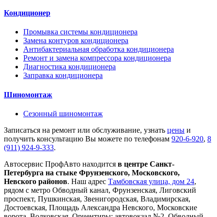
Кондиционер
Промывка системы кондиционера
Замена контуров кондиционера
Антибактериальная обработка кондиционера
Ремонт и замена компрессора кондиционера
Диагностика кондиционера
Заправка кондиционера
Шиномонтаж
Сезонный шиномонтаж
Записаться на ремонт или обслуживание, узнать
цены
и
получить консультацию Вы можете по телефонам
920-6-920
,
8
(911) 924-9-333
.
Автосервис ПрофАвто находится
в центре Санкт-
Петербурга на стыке Фрунзенского, Московского,
Невского районов
. Наш адрес
Тамбовская улица, дом 24
,
рядом с метро Обводный канал, Фрунзенская, Лиговский
проспект, Пушкинская, Звенигородская, Владимирская,
Достоевская, Площадь Александра Невского, Московские
ворота, Волковская. Ориентиры: автовокзал №2, Обводный