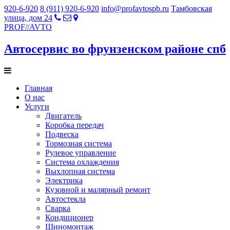
920-6-920
8 (911) 920-6-920
info@profavtospb.ru
Тамбовская
улица, дом 24
PROF
//
AVTO
Автосервис во фрунзенском районе спб
Главная
О нас
Услуги
Двигатель
Коробка передач
Подвеска
Тормозная система
Рулевое управление
Система охлаждения
Выхлопная система
Электрика
Кузовной и малярный ремонт
Автостекла
Сварка
Кондиционер
Шиномонтаж