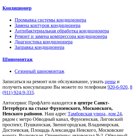
Кондиционер
Промывка системы кондиционера
Замена контуров кондиционера
Антибактериальная обработка кондиционера
Ремонт и замена компрессора кондиционера
Диагностика кондиционера
Заправка кондиционера
Шиномонтаж
Сезонный шиномонтаж
Записаться на ремонт или обслуживание, узнать
цены
и
получить консультацию Вы можете по телефонам
920-6-920
,
8
(911) 924-9-333
.
Автосервис ПрофАвто находится
в центре Санкт-
Петербурга на стыке Фрунзенского, Московского,
Невского районов
. Наш адрес
Тамбовская улица, дом 24
,
рядом с метро Обводный канал, Фрунзенская, Лиговский
проспект, Пушкинская, Звенигородская, Владимирская,
Достоевская, Площадь Александра Невского, Московские
ворота, Волковская. Ориентиры: автовокзал №2, Обводный